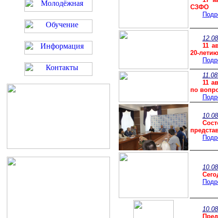
СЗФО
Подр
12.08
11 а
20-лети
Подр
11.08
11 а
по вопр
Подр
10.08
Сост
предста
Подр
10.08
Сего
Подр
10.08
Пред