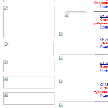
Ордено
Подр
09.08
Сюже
рубрике 
Подр
05.08
"Цен
Подр
03.08
Всер
Подр
03.08
С 30
туризма
Подр