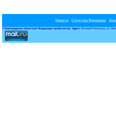
Новости
Структура Федерации
Док
©
Новгородская областная Федерация профсоюзов. Адрес:
Великий Новгород, ул.
Яко