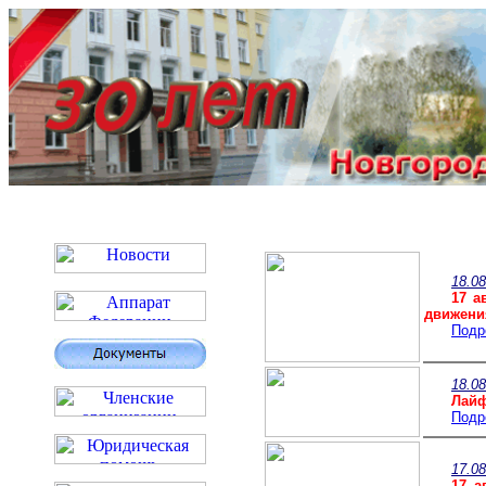
18.08
17 а
движени
Подр
18.08
Лайф
Подр
17.08
17 а